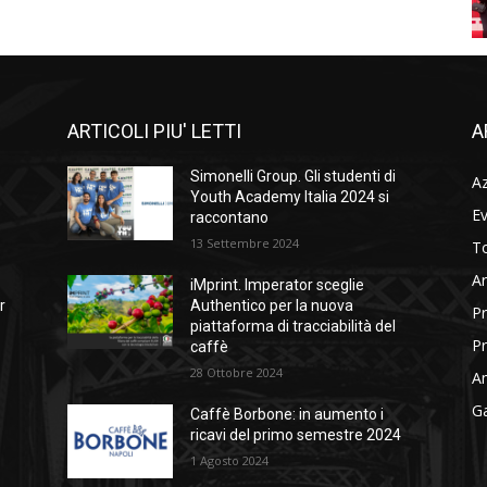
ARTICOLI PIU' LETTI
A
Simonelli Group. Gli studenti di
A
Youth Academy Italia 2024 si
Ev
raccontano
13 Settembre 2024
To
Ar
iMprint. Imperator sceglie
r
Authentico per la nuova
Pr
piattaforma di tracciabilità del
Pr
caffè
28 Ottobre 2024
Am
Ga
Caffè Borbone: in aumento i
ricavi del primo semestre 2024
1 Agosto 2024