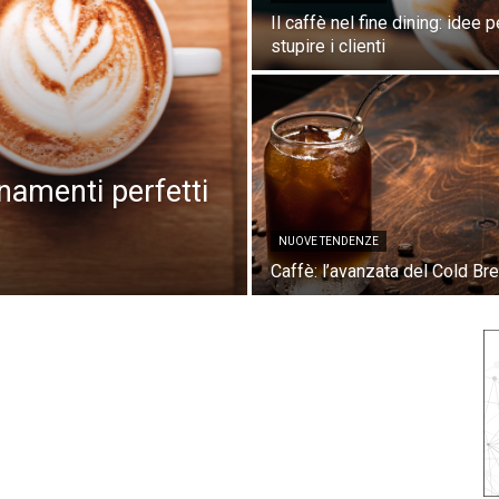
Il caffè nel fine dining: idee p
stupire i clienti
namenti perfetti
NUOVE TENDENZE
Caffè: l’avanzata del Cold Br