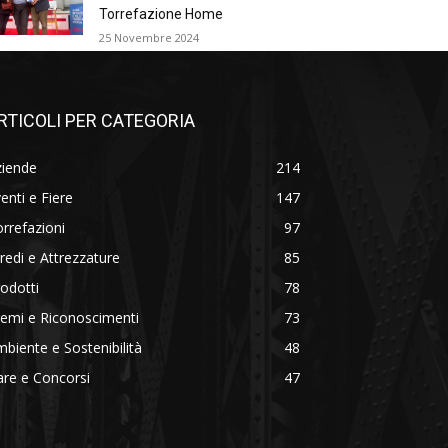
Torrefazione Home
25 Novembre 2024
RTICOLI PER CATEGORIA
ziende
214
enti e Fiere
147
rrefazioni
97
redi e Attrezzature
85
odotti
78
emi e Riconoscimenti
73
biente e Sostenibilità
48
re e Concorsi
47