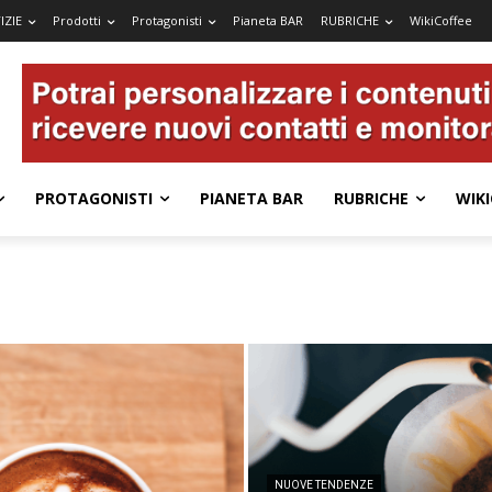
IZIE
Prodotti
Protagonisti
Pianeta BAR
RUBRICHE
WikiCoffee
PROTAGONISTI
PIANETA BAR
RUBRICHE
WIKI
NUOVE TENDENZE