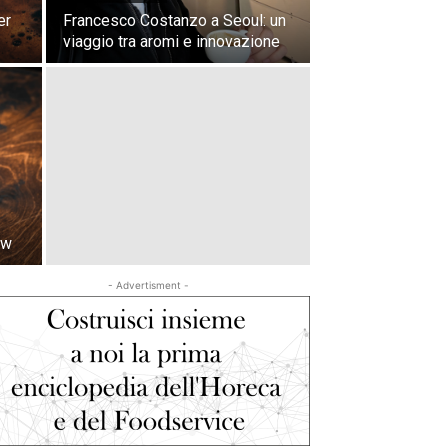
er
Francesco Costanzo a Seoul: un
viaggio tra aromi e innovazione
ew
- Advertisment -