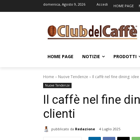
domenica, Agosto 9, 2026
Accedi
HOME PAGE
HOME PAGE
NOTIZIE
PRODOTTI
Home
Nuove Tendenze
Il caffè nel fine dining: idee
Nuove Tendenze
Il caffè nel fine di
clienti
pubblicato da
Redazione
4 Luglio 2025