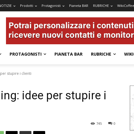
NOTIZIE
Prodotti
Protagonisti
Pianeta BAR
RUBRICHE
WikiCoffe
PROTAGONISTI
PIANETA BAR
RUBRICHE
WIKI
 per stupire i clienti
ning: idee per stupire i
745
0