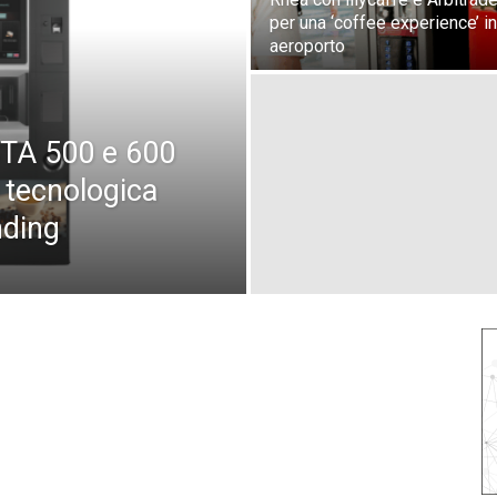
per una ‘coffee experience’ in
aeroporto
STA 500 e 600
 tecnologica
nding