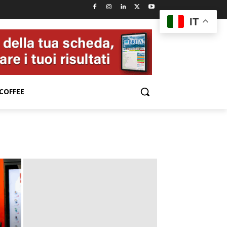
IT
COFFEE
e