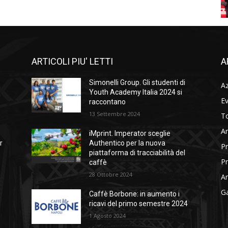
ARTICOLI PIU' LETTI
A
Simonelli Group. Gli studenti di
A
Youth Academy Italia 2024 si
Ev
raccontano
13 Settembre 2024
To
Ar
iMprint. Imperator sceglie
r
Authentico per la nuova
Pr
piattaforma di tracciabilità del
Pr
caffè
28 Ottobre 2024
Am
Ga
Caffè Borbone: in aumento i
ricavi del primo semestre 2024
1 Agosto 2024