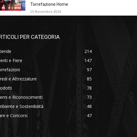
Torrefazione Home
25 Novembre 2024
RTICOLI PER CATEGORIA
ziende
214
enti e Fiere
147
rrefazioni
97
redi e Attrezzature
85
odotti
78
emi e Riconoscimenti
73
biente e Sostenibilità
48
re e Concorsi
47