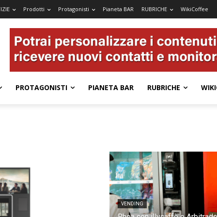
IZIE
Prodotti
Protagonisti
Pianeta BAR
RUBRICHE
WikiCoffee
PROTAGONISTI
PIANETA BAR
RUBRICHE
WIKI
VENDING
Rhea con illycaffè e Arbitrad