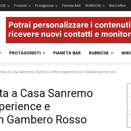
IZIE
Prodotti
Protagonisti
Pianeta BAR
RUBRICHE
WikiCoffee
PROTAGONISTI
PIANETA BAR
RUBRICHE
WIKI
sta a Casa Sanremo 2026 tra coffee experience e collaborazione con...
ta a Casa Sanremo
perience e
on Gambero Rosso