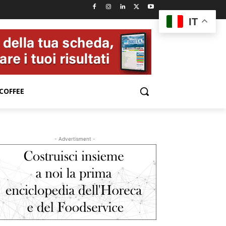
IT
COFFEE
- Advertisment -