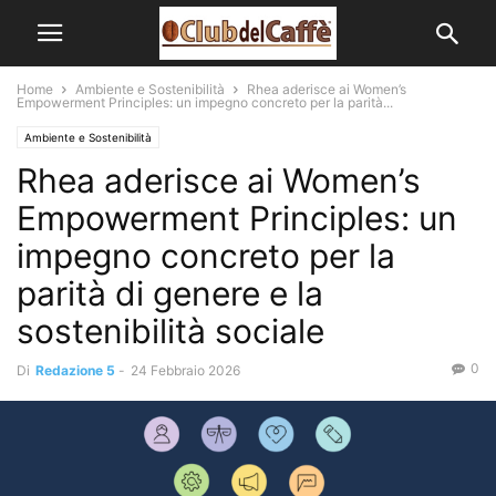
Home
Ambiente e Sostenibilità
Rhea aderisce ai Women’s
Empowerment Principles: un impegno concreto per la parità...
Ambiente e Sostenibilità
Rhea aderisce ai Women’s
Empowerment Principles: un
impegno concreto per la
parità di genere e la
sostenibilità sociale
0
Di
Redazione 5
-
24 Febbraio 2026