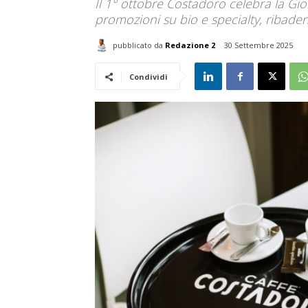
Il 1° ottobre Costadoro celebra la Gio
promozioni su bio e specialty, ribade
pubblicato da
Redazione 2
30 Settembre 2025
Condividi