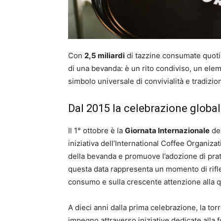
Con
2,5 miliardi
di tazzine consumate quoti
di una bevanda: è un rito condiviso, un elem
simbolo universale di convivialità e tradizio
Dal 2015 la celebrazione globa
Il 1° ottobre è la
Giornata Internazionale
del
iniziativa dell’International Coffee Organiza
della bevanda e promuove l’adozione di pratic
questa data rappresenta un momento di rifles
consumo e sulla crescente attenzione alla qu
A dieci anni dalla prima celebrazione, la to
impegno attraverso iniziative dedicate alla f