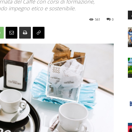
rnata del Caffè con corsi di formazione,
ndo impegno etico e sostenibile.
561
0