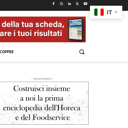
IT
COFFEE
- Advertisment -