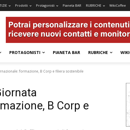
IZIE
Prodotti
Protagonisti
Pianeta BAR
RUBRICHE
WikiCoffee
PROTAGONISTI
PIANETA BAR
RUBRICHE
WIKI
rnazionale: formazione, B Corp e filiera sostenibile
Giornata
rmazione, B Corp e