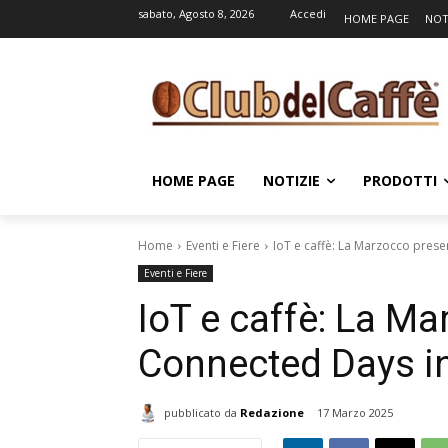
sabato, Agosto 8, 2026
Accedi
HOME PAGE
NOT
HOME PAGE
NOTIZIE
PRODOTTI
Home
Eventi e Fiere
IoT e caffè: La Marzocco prese
Eventi e Fiere
IoT e caffè: La M
Connected Days in
pubblicato da
Redazione
17 Marzo 2025