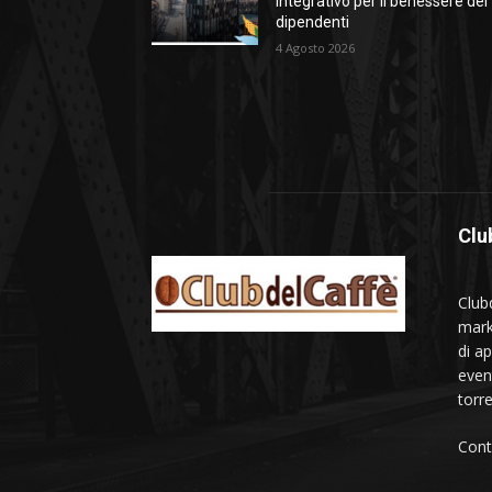
integrativo per il benessere dei
dipendenti
4 Agosto 2026
Clu
Club
mark
di a
even
torre
Cont