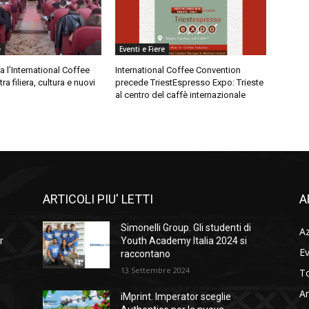
e
Eventi e Fiere
a l’International Coffee
International Coffee Convention
a filiera, cultura e nuovi
precede TriestEspresso Expo: Trieste
al centro del caffè internazionale
ARTICOLI PIU' LETTI
A
Simonelli Group. Gli studenti di
A
r
Youth Academy Italia 2024 si
Ev
raccontano
13 Settembre 2024
To
Ar
iMprint. Imperator sceglie