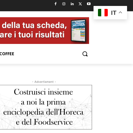
IT
COFFEE
- Advertisment -