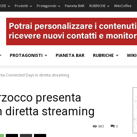
IZIE
Prodotti
Protagonisti
Pianeta BAR
RUBRICHE
WikiCoffee
PROTAGONISTI
PIANETA BAR
RUBRICHE
WIKI
nta Connected Days in diretta streaming
arzocco presenta
 diretta streaming
883
0