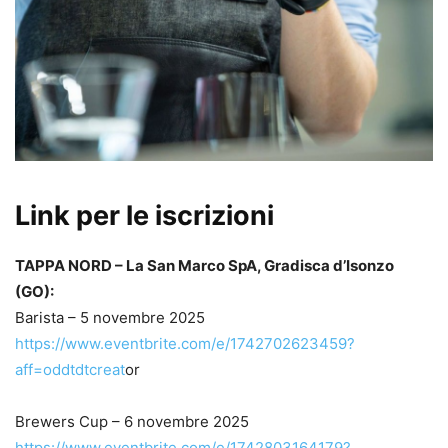
Link per le iscrizioni
TAPPA NORD – La San Marco SpA, Gradisca d’Isonzo
(GO):
Barista – 5 novembre 2025
https://www.eventbrite.com/e/1742702623459?
aff=oddtdtcreat
or
Brewers Cup – 6 novembre 2025
https://www.eventbrite.com/e/1742803164179?