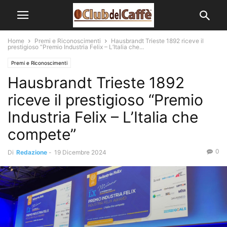
Home
Premi e Riconoscimenti
Hausbrandt Trieste 1892 riceve il
prestigioso “Premio Industria Felix – L’Italia che...
Premi e Riconoscimenti
Hausbrandt Trieste 1892
riceve il prestigioso “Premio
Industria Felix – L’Italia che
compete”
0
Di
Redazione
-
19 Dicembre 2024