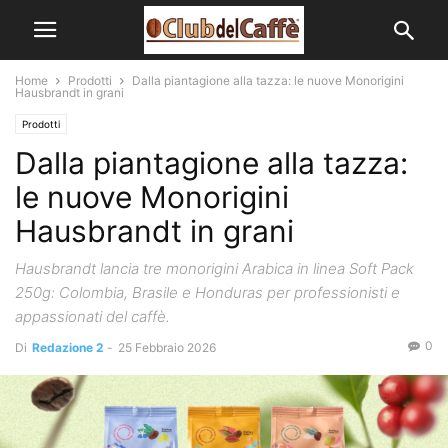
Home
Prodotti
Dalla piantagione alla tazza: le nuove Monorigini
Hausbrandt in grani
Prodotti
Dalla piantagione alla tazza:
le nuove Monorigini
Hausbrandt in grani
Hausbrandt lancia tre monorigini Arabica in linea Soft Pack
250g: Colombia, Brasile e Honduras per professionisti e
appassionati del caffè.
0
Di
Redazione 2
-
25 Febbraio 2026