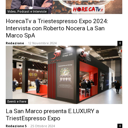
Video, Podcast e Interviste
HorecaTv a Triestespresso Expo 2024:
Intervista con Roberto Nocera La San
Marco SpA
Redazione
-
12 Novembre 2024
0
Eventi e Fiere
La San Marco presenta E.LUXURY a
TriestEspresso Expo
Redazione 5
-
25 Ottobre 2024
0