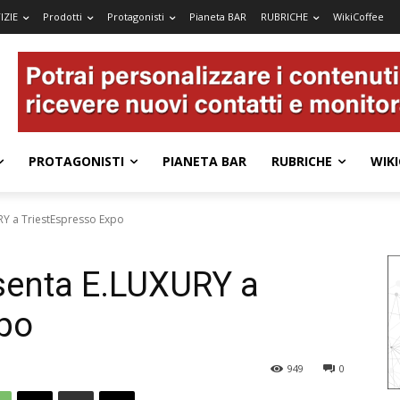
IZIE
Prodotti
Protagonisti
Pianeta BAR
RUBRICHE
WikiCoffee
PROTAGONISTI
PIANETA BAR
RUBRICHE
WIKI
RY a TriestEspresso Expo
senta E.LUXURY a
xpo
949
0