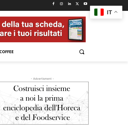
IT
COFFEE
- Advertisment -