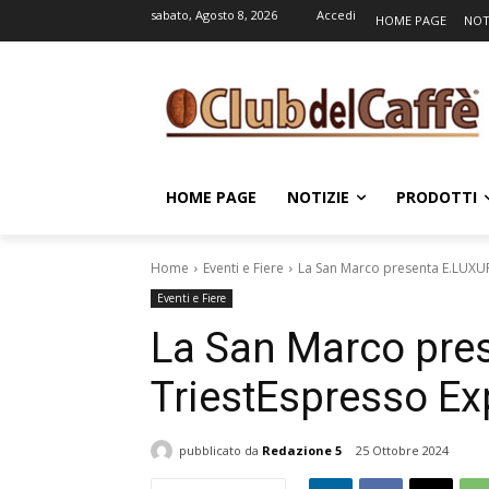
sabato, Agosto 8, 2026
Accedi
HOME PAGE
NOT
HOME PAGE
NOTIZIE
PRODOTTI
Home
Eventi e Fiere
La San Marco presenta E.LUXU
Eventi e Fiere
La San Marco pre
TriestEspresso E
pubblicato da
Redazione 5
25 Ottobre 2024