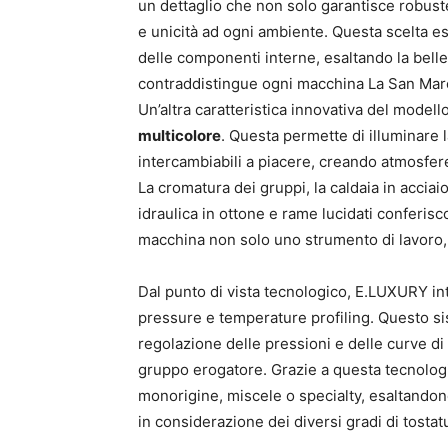
un dettaglio che non solo garantisce robus
e unicità ad ogni ambiente. Questa scelta est
delle componenti interne, esaltando la bell
contraddistingue ogni macchina La San Mar
Un’altra caratteristica innovativa del modell
multicolore
. Questa permette di illuminare l
intercambiabili a piacere, creando atmosfer
La cromatura dei gruppi, la caldaia in accia
idraulica in ottone e rame lucidati conferis
macchina non solo uno strumento di lavoro,
Dal punto di vista tecnologico, E.LUXURY int
pressure e temperature profiling. Questo s
regolazione delle pressioni e delle curve d
gruppo erogatore. Grazie a questa tecnologia,
monorigine, miscele o specialty, esaltandon
in considerazione dei diversi gradi di tostat