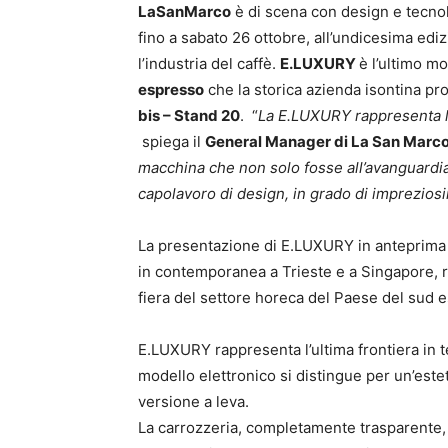
LaSanMarco
è di scena con design e tecnol
fino a sabato 26 ottobre, all’undicesima ediz
l’industria del caffè.
E.LUXURY
è l’ultimo mo
espresso
che la storica azienda isontina pr
bis – Stand 20
. “
La E.LUXURY rappresenta la
spiega il
General Manager di La San Marco
macchina che non solo fosse all’avanguardia
capolavoro di design, in grado di impreziosi
La presentazione di E.LUXURY in anteprima 
in contemporanea a Trieste e a Singapore, r
fiera del settore horeca del Paese del sud e
E.LUXURY rappresenta l’ultima frontiera in t
modello elettronico si distingue per un’esteti
versione a leva.
La carrozzeria, completamente trasparente, 