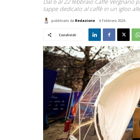
Dal 6 al 22 febbraio Caffè Vergnano 
tappe dedicato al caffè in un igloo al
pubblicato da
Redazione
6 Febbraio 2026
Condividi