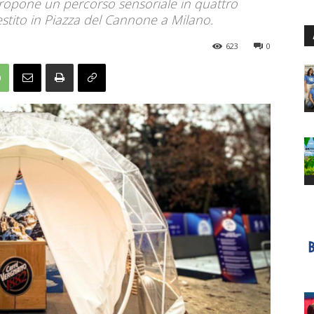
propone un percorso sensoriale in quattro
lestito in Piazza del Cannone a Milano.
623
0