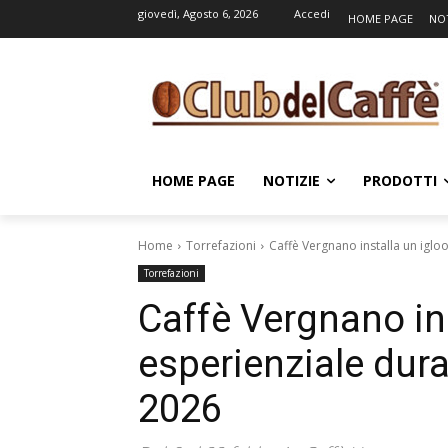
giovedì, Agosto 6, 2026
Accedi
HOME PAGE
NOT
HOME PAGE
NOTIZIE
PRODOTTI
Home
Torrefazioni
Caffè Vergnano installa un iglo
Torrefazioni
Caffè Vergnano ins
esperienziale dur
2026