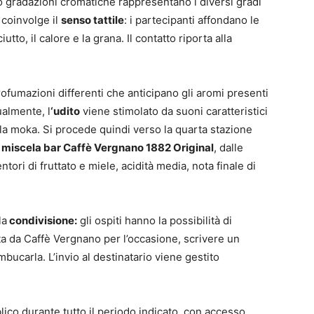
ro gradazioni cromatiche rappresentano i diversi gradi
 coinvolge il
senso tattile
: i partecipanti affondano le
to, il calore e la grana. Il contatto riporta alla
rofumazioni differenti che anticipano gli aromi presenti
almente, l
‘udito
viene stimolato da suoni caratteristici
lla moka. Si procede quindi verso la quarta stazione
a
miscela bar Caffè Vergnano 1882 Original
, dalle
tori di fruttato e miele, acidità media, nota finale di
la
condivisione:
gli ospiti hanno la possibilità di
a da Caffè Vergnano per l’occasione, scrivere un
bucarla. L’invio al destinatario viene gestito
lico durante tutto il periodo indicato, con accesso