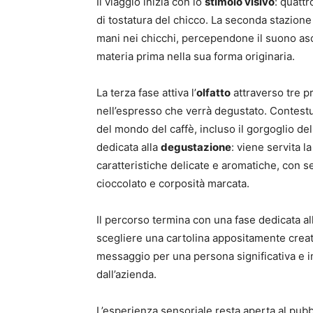
Il viaggio inizia con lo
stimolo visivo
: quatt
di tostatura del chicco. La seconda stazione
mani nei chicchi, percependone il suono asciut
materia prima nella sua forma originaria.
La terza fase attiva l’
olfatto
attraverso tre p
nell’espresso che verrà degustato. Contestu
del mondo del caffè, incluso il gorgoglio de
dedicata alla
degustazione
: viene servita l
caratteristiche delicate e aromatiche, con sen
cioccolato e corposità marcata.
Il percorso termina con una fase dedicata al
scegliere una cartolina appositamente creat
messaggio per una persona significativa e im
dall’azienda.
L’esperienza sensoriale resta aperta al pubb