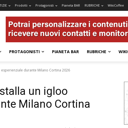
IZIE
Prodotti
Protagonisti
Pianeta BAR
RUBRICHE
WikiCoffee
PROTAGONISTI
PIANETA BAR
RUBRICHE
WIKI
o esperienziale durante Milano Cortina 2026
talla un igloo
ante Milano Cortina