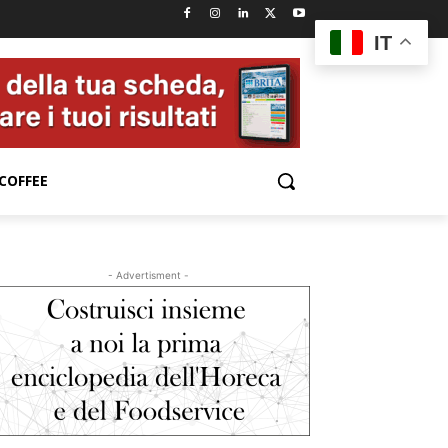
IT
COFFEE
- Advertisment -