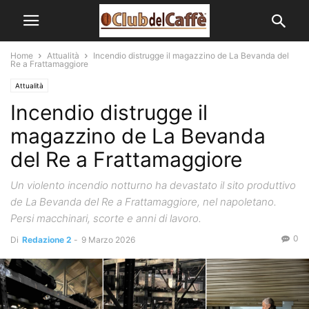
Home
Attualità
Incendio distrugge il magazzino de La Bevanda del
Re a Frattamaggiore
Attualità
Incendio distrugge il
magazzino de La Bevanda
del Re a Frattamaggiore
Un violento incendio notturno ha devastato il sito produttivo
de La Bevanda del Re a Frattamaggiore, nel napoletano.
Persi macchinari, scorte e anni di lavoro.
0
Di
Redazione 2
-
9 Marzo 2026