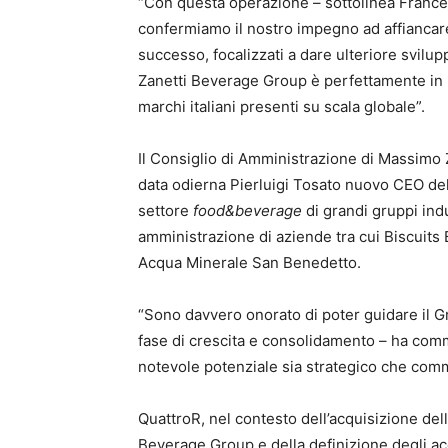
“Con questa operazione – sottolinea Franc
confermiamo il nostro impegno ad affiancar
successo, focalizzati a dare ulteriore svilu
Zanetti Beverage Group è perfettamente in l
marchi italiani presenti su scala globale”.
Il Consiglio di Amministrazione di Massimo 
data odierna Pierluigi Tosato nuovo CEO del
settore
food&beverage
di grandi gruppi ind
amministrazione di aziende tra cui Biscuits
Acqua Minerale San Benedetto.
“Sono davvero onorato di poter guidare il 
fase di crescita e consolidamento – ha com
notevole potenziale sia strategico che comm
QuattroR, nel contesto dell’acquisizione del
Beverage Group e della definizione degli ac