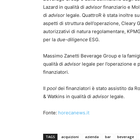
Lazard in qualità di
advisor
finanziario e Mol
di
advisor
legale. QuattroR è stata inoltre su
aspetti di struttura dell’operazione, Cleary 
autorizzativi di natura regolamentare, KPMG
per la
due-diligence
ESG.
Massimo Zanetti Beverage Group e la famigli
qualità di
advisor
legale per l’operazione e p
finanziatori.
Il
pool
dei finanziatori è stato assistito da R
& Watkins in qualità di
advisor
legale.
Fonte:
horecanews.it
TAGS
acquizioni
azienda
bar
beverage