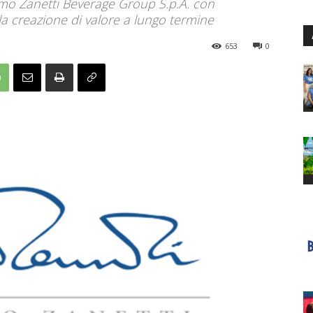
imo Zanetti Beverage Group S.p.A. con
e la creazione di valore a lungo termine
653
0