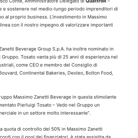
esco Conte, Amministratore Delegato di
QuattroR
–
e e sostenere nel medio-lungo periodo imprenditori di
ppo al proprio business. L’investimento in Massimo
inea con il nostro impegno di valorizzare importanti
Zanetti Beverage Group S.p.A. ha inoltre nominato in
 Gruppo. Tosato vanta più di 25 anni di esperienza nel
ustriali, come CEO e membro del Consiglio di
 Bouvard, Continental Bakeries, Deoleo, Bolton Food,
Gruppo Massimo Zanetti Beverage in questa stimolante
mentato Pierluigi Tosato – Vedo nel Gruppo un
erciale in un settore molto interessante”.
la quota di controllo del 50% in Massimo Zanetti
cordi con il
pool
dei finanziatori, è stata assistita da