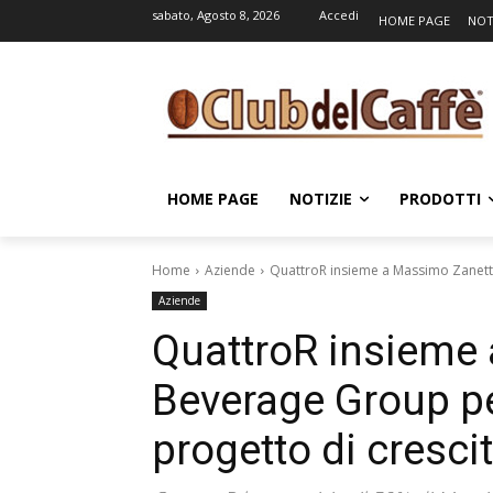
sabato, Agosto 8, 2026
Accedi
HOME PAGE
NOT
HOME PAGE
NOTIZIE
PRODOTTI
Home
Aziende
QuattroR insieme a Massimo Zanetti
Aziende
QuattroR insieme
Beverage Group p
progetto di cresci