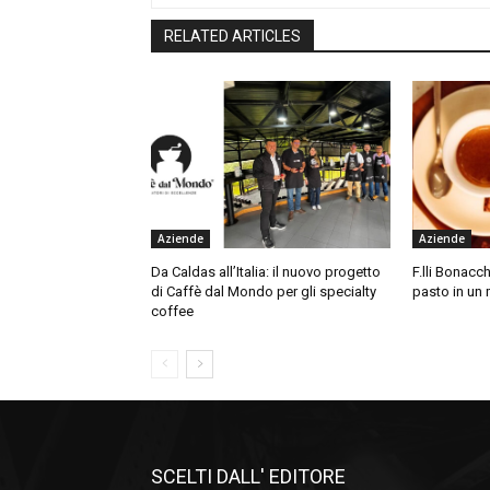
RELATED ARTICLES
Aziende
Aziende
Da Caldas all’Italia: il nuovo progetto
F.lli Bonacch
di Caffè dal Mondo per gli specialty
pasto in un
coffee
SCELTI DALL' EDITORE