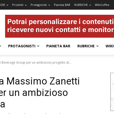
IZIE
Prodotti
Protagonisti
Pianeta BAR
RUBRICHE
WikiCoffee
PROTAGONISTI
PIANETA BAR
RUBRICHE
WIKI
 Beverage Group per un ambizioso progetto di...
 a Massimo Zanetti
er un ambizioso
ta