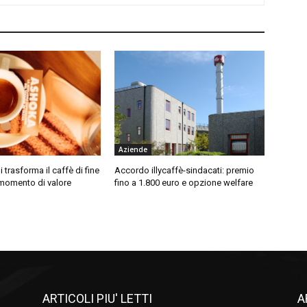
Aziende
i trasforma il caffè di fine
Accordo illycaffè-sindacati: premio
 momento di valore
fino a 1.800 euro e opzione welfare
ARTICOLI PIU' LETTI
A