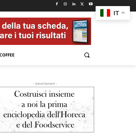
IT
COFFEE
- Advertisment -