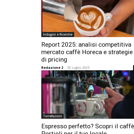
Indagini e Ricerche
Report 2025: analisi competitiva
mercato caffè Horeca e strategie
di pricing
Redazione 2
-
30 Luglio 2025
Torrefazioni
Espresso perfetto? Scopri il caff
Portioli per il tuo locale