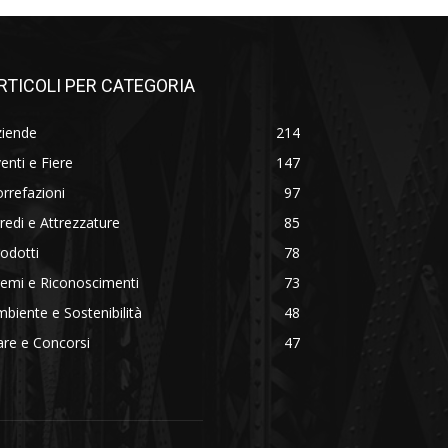
RTICOLI PER CATEGORIA
ziende
214
enti e Fiere
147
rrefazioni
97
redi e Attrezzature
85
odotti
78
emi e Riconoscimenti
73
biente e Sostenibilità
48
re e Concorsi
47