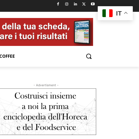
IT
COFFEE
- Advertisment -