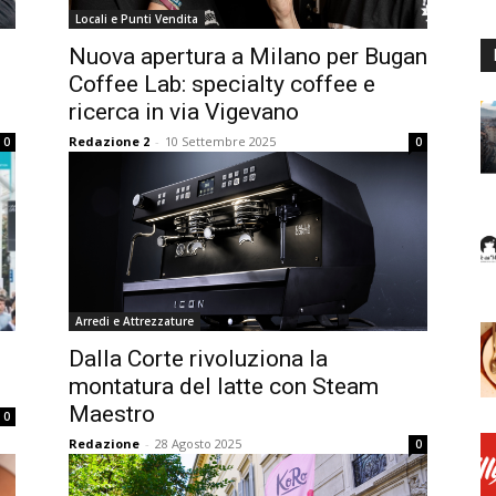
Locali e Punti Vendita
e
Nuova apertura a Milano per Bugan
Coffee Lab: specialty coffee e
ricerca in via Vigevano
Redazione 2
-
10 Settembre 2025
0
0
Arredi e Attrezzature
Dalla Corte rivoluziona la
montatura del latte con Steam
Maestro
0
Redazione
-
28 Agosto 2025
0