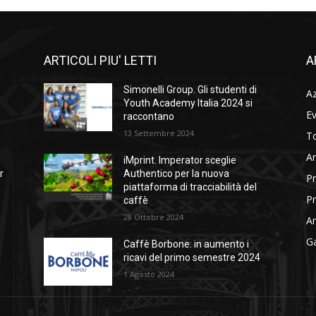
ARTICOLI PIU' LETTI
A
Simonelli Group. Gli studenti di
A
Youth Academy Italia 2024 si
Ev
raccontano
13 Settembre 2024
To
Ar
iMprint. Imperator sceglie
r
Authentico per la nuova
Pr
piattaforma di tracciabilità del
Pr
caffè
28 Ottobre 2024
Am
Ga
Caffè Borbone: in aumento i
ricavi del primo semestre 2024
1 Agosto 2024