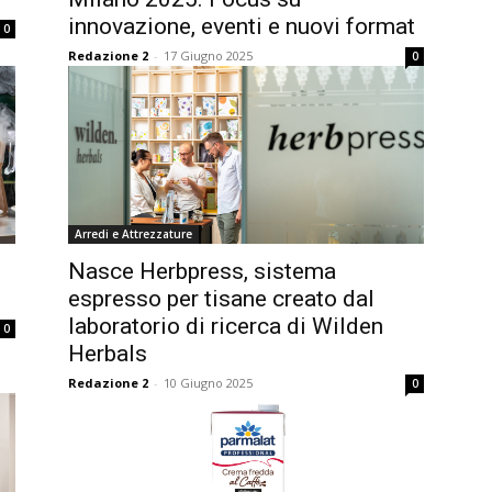
innovazione, eventi e nuovi format
0
Redazione 2
-
17 Giugno 2025
0
Arredi e Attrezzature
Nasce Herbpress, sistema
espresso per tisane creato dal
laboratorio di ricerca di Wilden
0
Herbals
Redazione 2
-
10 Giugno 2025
0