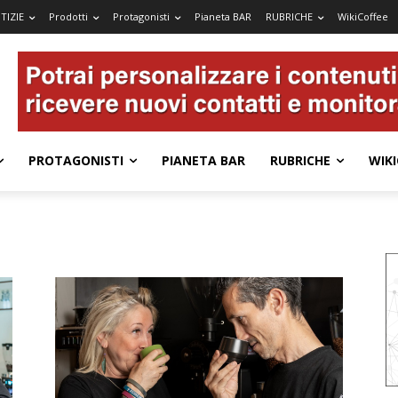
TIZIE
Prodotti
Protagonisti
Pianeta BAR
RUBRICHE
WikiCoffee
PROTAGONISTI
PIANETA BAR
RUBRICHE
WIKI