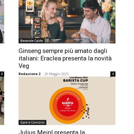
Bevande Calde
Ginseng sempre più amato dagli
italiani: Eraclea presenta la novità
Veg
Redazione 2
-
20 Maggio 2025
0
0
Gare e Concorsi
Julius Meinl presenta la