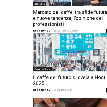
Attualità
Mercato del caffè: tra sfide futur
e nuove tendenze, l’opinione dei
professionisti
Redazione 2
-
25 Settembre 2025
Eventi e Fiere
Il caffè del futuro si svela a Host
2025
Redazione 2
-
28 Agosto 2025