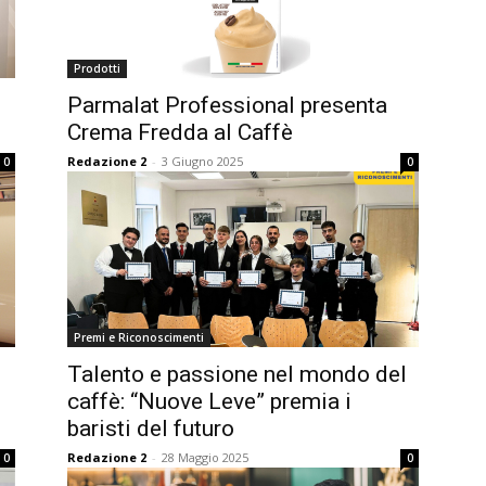
Prodotti
Parmalat Professional presenta
Crema Fredda al Caffè
Redazione 2
-
3 Giugno 2025
0
0
Premi e Riconoscimenti
Talento e passione nel mondo del
caffè: “Nuove Leve” premia i
baristi del futuro
Redazione 2
-
28 Maggio 2025
0
0