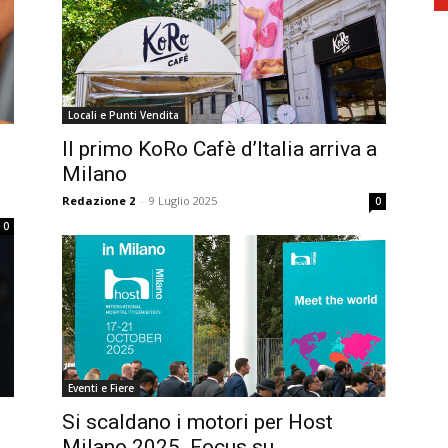
Locali e Punti Vendita
Il primo KoRo Cafè d’Italia arriva a
Milano
Redazione 2
-
9 Luglio 2025
0
0
Eventi e Fiere
è
Si scaldano i motori per Host
Milano 2025. Focus su