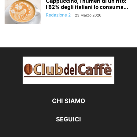
Cappuccino, i numeri di un rito:
l’82% degli italiani lo consuma...
Redazione 2
-
23 Marzo 2026
CHI SIAMO
SEGUICI