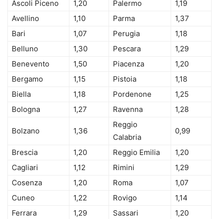
Ascoli Piceno
1,20
Palermo
1,19
Avellino
1,10
Parma
1,37
Bari
1,07
Perugia
1,18
Belluno
1,30
Pescara
1,29
Benevento
1,50
Piacenza
1,20
Bergamo
1,15
Pistoia
1,18
Biella
1,18
Pordenone
1,25
Bologna
1,27
Ravenna
1,28
Reggio
Bolzano
1,36
0,99
Calabria
Brescia
1,20
Reggio Emilia
1,20
Cagliari
1,12
Rimini
1,29
Cosenza
1,20
Roma
1,07
Cuneo
1,22
Rovigo
1,14
Ferrara
1,29
Sassari
1,20