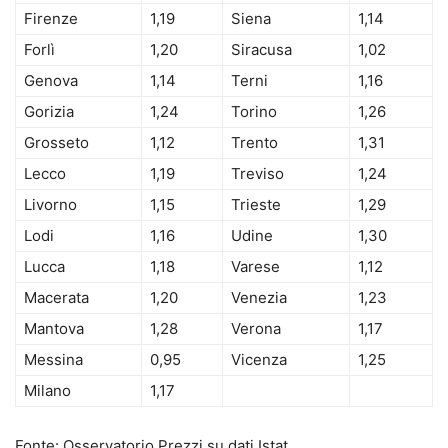
Firenze
1,19
Siena
1,14
Forlì
1,20
Siracusa
1,02
Genova
1,14
Terni
1,16
Gorizia
1,24
Torino
1,26
Grosseto
1,12
Trento
1,31
Lecco
1,19
Treviso
1,24
Livorno
1,15
Trieste
1,29
Lodi
1,16
Udine
1,30
Lucca
1,18
Varese
1,12
Macerata
1,20
Venezia
1,23
Mantova
1,28
Verona
1,17
Messina
0,95
Vicenza
1,25
Milano
1,17
Fonte: Osservatorio Prezzi su dati Istat