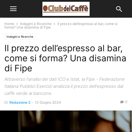
Home
Indagini e Ricerche
Il prezzo dell’espresso al bar, come si
forma? Una disamina di Fipe
Indagini e Ricerche
Il prezzo dell’espresso al bar,
come si forma? Una disamina
di Fipe
Attraverso l'analisi dei dati ICO e Istat, la Fipe - Federazione
Italiana Pubblici Esercizi analizza il prezzo dell'espresso dal
caffè verde al bancone.
0
Di
Redazione 2
-
12 Giugno 2024