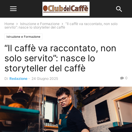
Home
Istruzione e Formazione
“Il caffè va raccontato, non solo
servito”: nasce lo storyteller del caffè
Istruzione e Formazione
“Il caffè va raccontato, non
solo servito”: nasce lo
storyteller del caffè
0
Di
Redazione
-
24 Giugno 2025