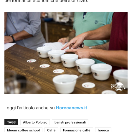
performance economiche dell’esercizio.
Leggi l’articolo anche su
Horecanews.it
TAGS
Alberto Polojac
baristi professionali
bloom coffee school
Caffè
Formazione caffè
horeca