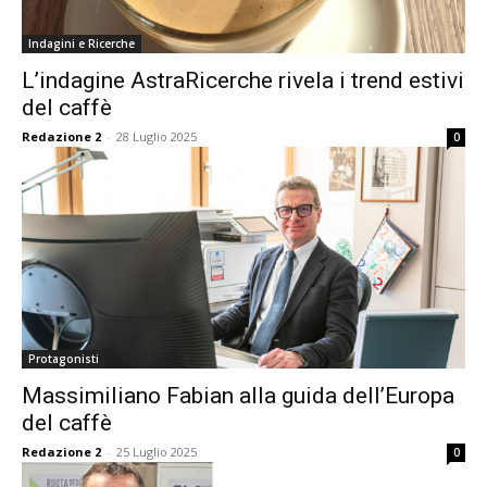
Indagini e Ricerche
L’indagine AstraRicerche rivela i trend estivi
del caffè
Redazione 2
-
28 Luglio 2025
0
Protagonisti
Massimiliano Fabian alla guida dell’Europa
del caffè
Redazione 2
-
25 Luglio 2025
0