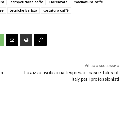
ura
competizione caffè
Fiorenzato
macinatura caffè
fee
tecniche barista
tostatura caffè
Articolo successivo
ri
Lavazza rivoluziona l’espresso: nasce Tales of
Italy per i professionisti