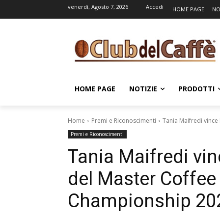
venerdì, Agosto 7, 2026
Accedi
HOME PAGE
NO
HOME PAGE
NOTIZIE
PRODOTTI
Home
Premi e Riconoscimenti
Tania Maifredi vinc
Premi e Riconoscimenti
Tania Maifredi vin
del Master Coffee
Championship 20