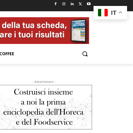
IT
COFFEE
- Advertisment -