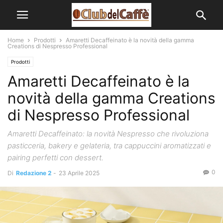
Home
Prodotti
Amaretti Decaffeinato è la novità della gamma
Creations di Nespresso Professional
Prodotti
Amaretti Decaffeinato è la
novità della gamma Creations
di Nespresso Professional
Amaretti Decaffeinato: la novità Nespresso che rivoluziona
pasticceria, bakery e gelateria, tra cappuccini aromatizzati e
pairing perfetti con dessert.
0
Di
Redazione 2
-
23 Aprile 2025