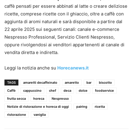
caffè pensati per essere abbinati al latte o creare deliziose
ricette, comprese ricette con il ghiaccio, oltre a caffè con
aggiunta di aromi naturali e sarà disponibile a partire dal
22 aprile 2025 sui seguenti canali: canale e-commerce
Nespresso Professional, Servizio Clienti Nespresso,
oppure rivolgendosi ai venditori appartenenti al canale di
vendita diretta e indiretta.
Leggi la notizia anche su
Horecanews.it
TAGS
amaretti decaffeinato
amaretto
bar
biscotto
Caffè
cappuccino
chef
deca
dolce
foodservice
frutta secca
horeca
Nespresso
Notizie di ristorazione e horeca di oggi
pairing
ricetta
ristorazione
vaniglia