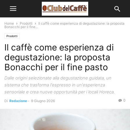
Home
Prodotti
Il caffè come esperienza di degustazione: la proposta
Bonacchi per il fine...
Prodotti
Il caffè come esperienza di
degustazione: la proposta
Bonacchi per il fine pasto
Dalle origini selezionate alla degustazione guidata, un
sistema che trasforma l'espresso in un'esperienza
sensoriale e crea nuove opportunità per i locali Horeca.
0
Di
Redazione
-
9 Giugno 2026