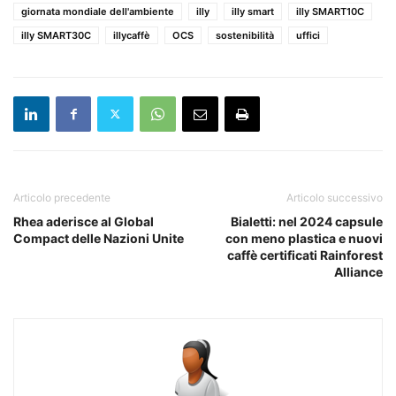
giornata mondiale dell'ambiente
illy
illy smart
illy SMART10C
illy SMART30C
illycaffè
OCS
sostenibilità
uffici
Articolo precedente
Articolo successivo
Rhea aderisce al Global
Bialetti: nel 2024 capsule
Compact delle Nazioni Unite
con meno plastica e nuovi
caffè certificati Rainforest
Alliance