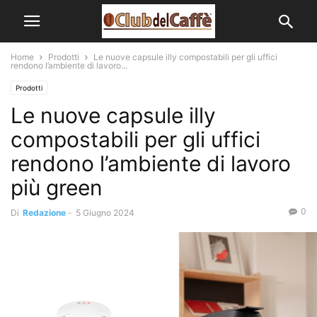
Home
Prodotti
Le nuove capsule illy compostabili per gli uffici
rendono l’ambiente di lavoro...
Prodotti
Le nuove capsule illy
compostabili per gli uffici
rendono l’ambiente di lavoro
più green
0
Di
Redazione
-
5 Giugno 2024