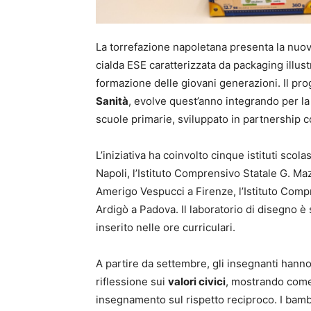
La torrefazione napoletana presenta la nuo
cialda ESE caratterizzata da packaging illustr
formazione delle giovani generazioni. Il prog
Sanità
, evolve quest’anno integrando per la
scuole primarie, sviluppato in partnership c
L’iniziativa ha coinvolto cinque istituti scolas
Napoli, l’Istituto Comprensivo Statale G. Ma
Amerigo Vespucci a Firenze, l’Istituto Comp
Ardigò a Padova. Il laboratorio di disegno è
inserito nelle ore curriculari.
A partire da settembre, gli insegnanti hann
riflessione sui
valori civici
, mostrando come 
insegnamento sul rispetto reciproco. I bambi