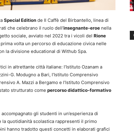
va
Special Edition
de Il Caffè del Birbantello, linea di
ati che celebrano il ruolo dell’
insegnante-eroe
nella
etto sociale, avviato nel 2022 tra i vicoli del
Rione
 prima volta un percorso di educazione civica nelle
on la divisione educational di Withub Spa.
tici in altrettante città italiane: l’Istituto Ozanam a
zzini-G. Modugno a Bari, l’Istituto Comprensivo
rensivo A. Mazzi a Bergamo e l’Istituto Comprensivo
 stato strutturato come
percorso didattico-formativo
o accompagnato gli studenti in un’esperienza di
la quotidianità scolastica rappresenti il primo
ni hanno tradotto questi concetti in elaborati grafici