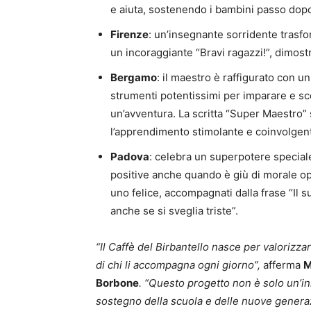
e aiuta, sostenendo i bambini passo dop
Firenze
: un’insegnante sorridente trasfo
un incoraggiante “Bravi ragazzi!”, dimos
Bergamo
: il maestro è raffigurato con u
strumenti potentissimi per imparare e sc
un’avventura. La scritta “Super Maestro” s
l’apprendimento stimolante e coinvolgen
Padova
: celebra un superpotere speciale
positive anche quando è giù di morale op
uno felice, accompagnati dalla frase “Il 
anche se si sveglia triste”.
“Il Caffè del Birbantello nasce per valorizza
di chi li accompagna ogni giorno”,
afferma
M
Borbone
. “Questo progetto non è solo un’in
sostegno della scuola e delle nuove generazi