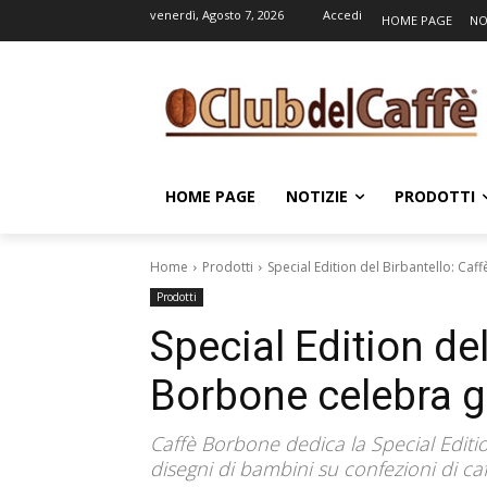
venerdì, Agosto 7, 2026
Accedi
HOME PAGE
NO
HOME PAGE
NOTIZIE
PRODOTTI
Home
Prodotti
Special Edition del Birbantello: Caf
Prodotti
Special Edition del
Borbone celebra g
Caffè Borbone dedica la Special Editio
disegni di bambini su confezioni di caf