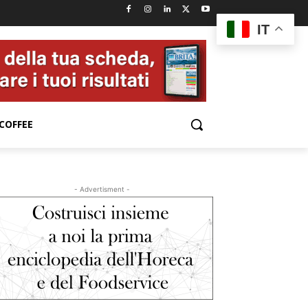
IT
COFFEE
- Advertisment -