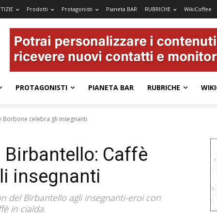
TIZIE
Prodotti
Protagonisti
Pianeta BAR
RUBRICHE
WikiCoffee
PROTAGONISTI
PIANETA BAR
RUBRICHE
WIKI
fè Borbone celebra gli insegnanti
 Birbantello: Caffè
li insegnanti
n del Birbantello agli insegnanti-eroi con
fè in cialda.