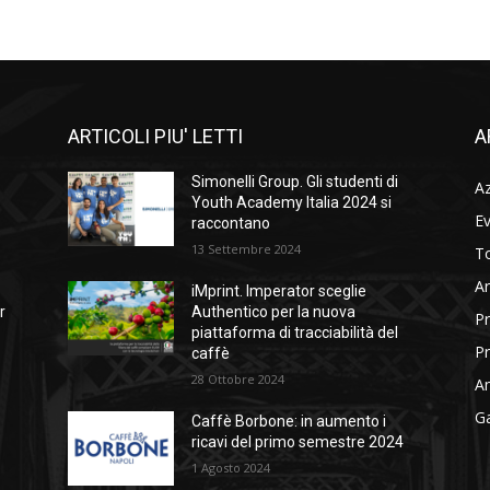
ARTICOLI PIU' LETTI
A
Simonelli Group. Gli studenti di
A
Youth Academy Italia 2024 si
Ev
raccontano
13 Settembre 2024
To
Ar
iMprint. Imperator sceglie
r
Authentico per la nuova
Pr
piattaforma di tracciabilità del
Pr
caffè
28 Ottobre 2024
Am
Ga
Caffè Borbone: in aumento i
ricavi del primo semestre 2024
1 Agosto 2024