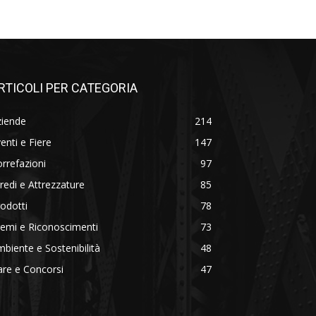
RTICOLI PER CATEGORIA
ziende
214
enti e Fiere
147
rrefazioni
97
redi e Attrezzature
85
odotti
78
emi e Riconoscimenti
73
biente e Sostenibilità
48
re e Concorsi
47