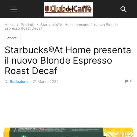
Home
Prodotti
Starbucks®At Home presenta il nuovo Blonde
Espresso Roast Decaf
Prodotti
Starbucks®At Home presenta
il nuovo Blonde Espresso
Roast Decaf
0
Di
Redazione
-
21 Marzo 2024