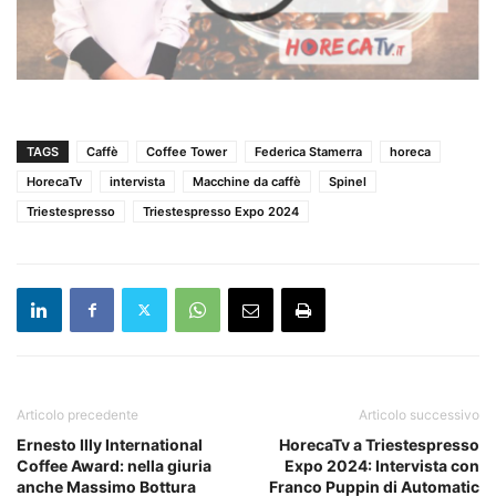
TAGS
Caffè
Coffee Tower
Federica Stamerra
horeca
HorecaTv
intervista
Macchine da caffè
Spinel
Triestespresso
Triestespresso Expo 2024
Articolo precedente
Articolo successivo
Ernesto Illy International
HorecaTv a Triestespresso
Coffee Award: nella giuria
Expo 2024: Intervista con
anche Massimo Bottura
Franco Puppin di Automatic