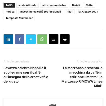
TAGS
arista Attitude
attrezzature da bar
Baristi
Caffè
horeca
macchine da caffè professionali
Pilot
SCA Expo 2024
Tempesta Multiboiler
Articolo precedente
Articolo successivo
Lavazza celebra Napoli e il
La Marzocco presenta la
suo legame con il caffè
macchina da caffè in
all’insegna della creatività e
edizione limitata ”La
del gusto
Marzocco RIMOWA Linea
Mini”