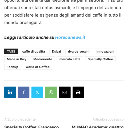
opportunità offerte dal Medioriente per il settore. I risultati
ottenuti sono stati entusiasmanti, e l’impegno dell’azienda
per soddisfare le esigenze degli amanti del caffè in tutto il
mondo proseguirà.
Leggi l’articolo anche su
Horecanews.it
TAGS
caffè di qualità
Dubai
dvg de vecchi
innovazioni
Made in Italy
Medioriente
mercato caffè
Specialty Coffee
Techup
World of Coffee
Articolo precedente
Articolo successivo
Specialty Coffee: Francesco
MUMAC Academy: quattro