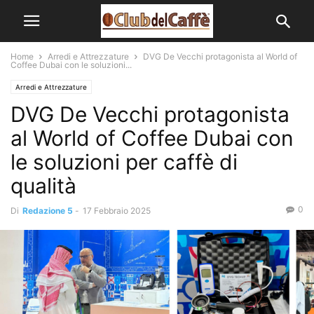
Home
Arredi e Attrezzature
DVG De Vecchi protagonista al World of
Coffee Dubai con le soluzioni...
Arredi e Attrezzature
DVG De Vecchi protagonista
al World of Coffee Dubai con
le soluzioni per caffè di
qualità
0
Di
Redazione 5
-
17 Febbraio 2025