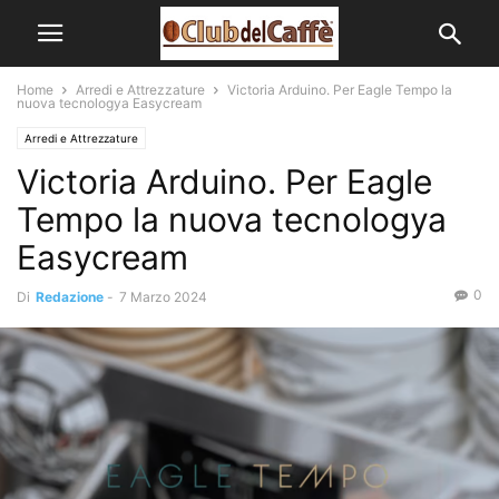
Home
Arredi e Attrezzature
Victoria Arduino. Per Eagle Tempo la
nuova tecnologya Easycream
Arredi e Attrezzature
Victoria Arduino. Per Eagle
Tempo la nuova tecnologya
Easycream
0
Di
Redazione
-
7 Marzo 2024