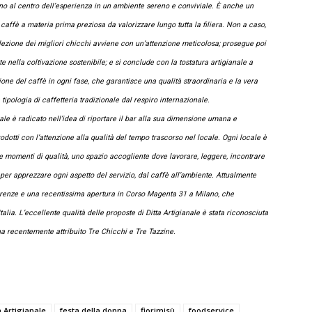
 sono al centro dell’esperienza in un ambiente sereno e conviviale. È anche un
caffè a materia prima preziosa da valorizzare lungo tutta la filiera. Non a caso,
lezione dei migliori chicchi avviene con un’attenzione meticolosa; prosegue poi
e nella coltivazione sostenibile; e si conclude con la tostatura artigianale a
zione del caffè in ogni fase, che garantisce una qualità straordinaria e la vera
tipologia di caffetteria tradizionale dal respiro internazionale.
ianale è radicato nell’idea di riportare il bar alla sua dimensione umana e
odotti con l’attenzione alla qualità del tempo trascorso nel locale. Ogni locale è
e momenti di qualità, uno spazio accogliente dove lavorare, leggere, incontrare
er apprezzare ogni aspetto del servizio, dal caffè all’ambiente. Attualmente
i Firenze e una recentissima apertura in Corso Magenta 31 a Milano, che
talia. L’eccellente qualità delle proposte di Ditta Artigianale è stata riconosciuta
a recentemente attribuito Tre Chicchi e Tre Tazzine.
a Artigianale
festa della donna
fiorimisù
foodservice