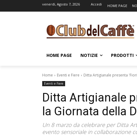
venerdì, Agosto 7, 2026
Accedi
HOME PAGE
NO
HOME PAGE
NOTIZIE
PRODOTTI
Home
Eventi e Fiere
Ditta Artigianale presenta 'Fio
Eventi e Fiere
Ditta Artigianale p
la Giornata della
Un 8 marzo da celebrare per Ditta Art
evento sensoriale in collaborazione c