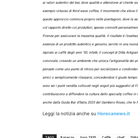
ai valori autentici del bar, dove qualità e attenzione al cliente
esempio virtuoso di third wave coffee, il movimento che eleva il 
questo approccio comincia proprio nelle piantagioni, dove la se
col rapporto diretto coi produttori, spesso coinvolti personalment
Firenze per assicurare la massima qualità. Il risultato è l’esalta
essenza di un prodotto autentico e genuino, servito in una nuova 
Ispirato ai caffè degli anni ’50, infatti, il concept di Ditta Artig
conviviale, creando un ambiente che unisca l’artigianalità dei pr
pensato come uno punto di ritrovo per socializzare e condivider
amici o semplicemente rilassarsi, concedendosi il giusto tempo p
sono sei i punti vendita collocati negli angoli più suggestivi d
contribuiscono a diffondere la cultura dello specialty coffee in I
anche dalla Guida Bar d’Italia 2025 del Gambero Rosso, che le h
Leggi la notizia anche su
Horecanews.it
TAGS
8 marzo
bois 1920
Caffè
chef
Ditt