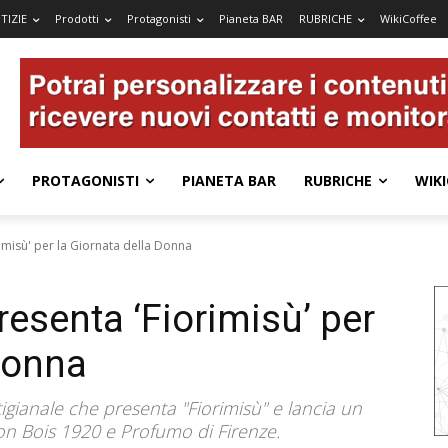
TIZIE
Prodotti
Protagonisti
Pianeta BAR
RUBRICHE
WikiCoffee
PROTAGONISTI
PIANETA BAR
RUBRICHE
WIKI
rimisù' per la Giornata della Donna
resenta ‘Fiorimisù’ per
 Donna
igianale che presenta "Fiorimisù" e lancia un
on Bois 1920 e Profumo di Firenze.