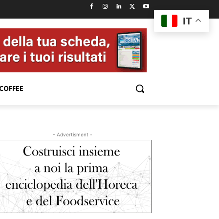
IT
COFFEE
- Advertisment -