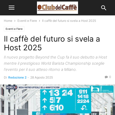
Home
Eventi e Fiere
Il caffè del futuro si svela a Host 2025
Eventi e Fiere
Il caffè del futuro si svela a
Host 2025
Il nuovo progetto Beyond the Cup fa il suo debutto a Host
mentre il prestigioso World Barista Championship sceglie
l'evento per il suo atteso ritorno a Milano.
0
Di
Redazione 2
-
28 Agosto 2025