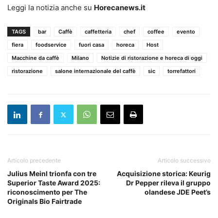
Leggi la notizia anche su
Horecanews.it
TAGS
bar
Caffè
caffetteria
chef
coffee
evento
fiera
foodservice
fuori casa
horeca
Host
Macchine da caffè
Milano
Notizie di ristorazione e horeca di oggi
ristorazione
salone internazionale del caffè
sic
torrefattori
Articolo precedente
Articolo successivo
Julius Meinl trionfa con tre
Acquisizione storica: Keurig
Superior Taste Award 2025:
Dr Pepper rileva il gruppo
riconoscimento per The
olandese JDE Peet’s
Originals Bio Fairtrade