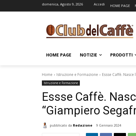
domenica, Agosto 9, 2026
Accedi
HOME PAGE
HOME PAGE
NOTIZIE
PRODOTTI
Home
Istruzione e Formazione
Essse Caffè. Nasce
Istruzione e Formazione
Essse Caffè. Nas
“Giampiero Segaf
pubblicato da
Redazione
9 Gennaio 2024