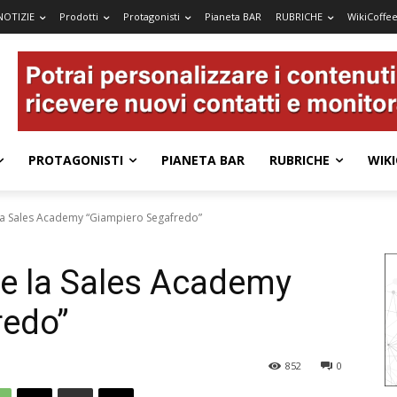
NOTIZIE
Prodotti
Protagonisti
Pianeta BAR
RUBRICHE
WikiCoffe
PROTAGONISTI
PIANETA BAR
RUBRICHE
WIKI
 la Sales Academy “Giampiero Segafredo”
ce la Sales Academy
redo”
852
0