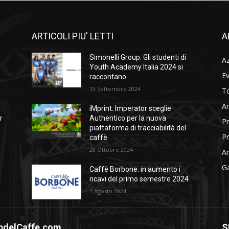
ARTICOLI PIU' LETTI
A
Simonelli Group. Gli studenti di
A
Youth Academy Italia 2024 si
Ev
raccontano
13 Settembre 2024
To
Ar
iMprint. Imperator sceglie
r
Authentico per la nuova
Pr
piattaforma di tracciabilità del
Pr
caffè
28 Ottobre 2024
Am
Ga
Caffè Borbone: in aumento i
ricavi del primo semestre 2024
1 Agosto 2024
bdelCaffe.com
S