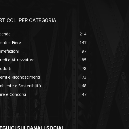
RTICOLI PER CATEGORIA
ziende
214
enti e Fiere
147
rrefazioni
97
redi e Attrezzature
85
odotti
78
emi e Riconoscimenti
73
biente e Sostenibilità
48
re e Concorsi
47
EGUICI SUI CANALI SOCIAL