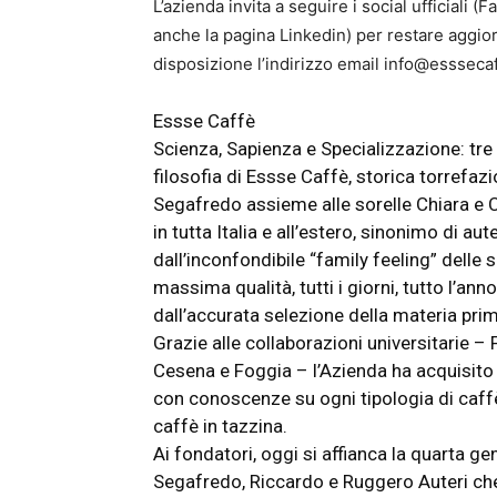
L’azienda invita a seguire i social ufficial
anche la pagina Linkedin) per restare aggiorn
disposizione l’indirizzo email info@esssecaff
Essse Caffè
Scienza, Sapienza e Specializzazione: tre
filosofia di Essse Caffè, storica torref
Segafredo assieme alle sorelle Chiara e 
in tutta Italia e all’estero, sinonimo di au
dall’inconfondibile “family feeling” delle 
massima qualità, tutti i giorni, tutto l’ann
dall’accurata selezione della materia pri
Grazie alle collaborazioni universitarie – 
Cesena e Foggia – l’Azienda ha acquisito 
con conoscenze su ogni tipologia di caffè
caffè in tazzina.
Ai fondatori, oggi si affianca la quarta ge
Segafredo, Riccardo e Ruggero Auteri ch