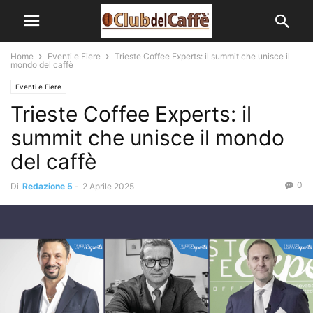
Home
Eventi e Fiere
Trieste Coffee Experts: il summit che unisce il
mondo del caffè
Eventi e Fiere
Trieste Coffee Experts: il
summit che unisce il mondo
del caffè
0
Di
Redazione 5
-
2 Aprile 2025