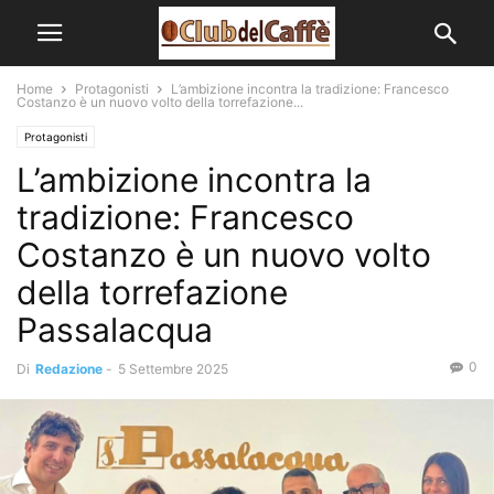
Home
Protagonisti
L’ambizione incontra la tradizione: Francesco
Costanzo è un nuovo volto della torrefazione...
Protagonisti
L’ambizione incontra la
tradizione: Francesco
Costanzo è un nuovo volto
della torrefazione
Passalacqua
0
Di
Redazione
-
5 Settembre 2025