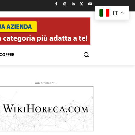
IT
COFFEE
- Advertisment -