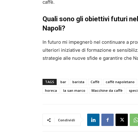
caffè.
Quali sono gli obiettivi futuri n
Napoli?
In futuro mi impegnerò nel continuare a prom
ulteriori iniziative di formazione e sensibil
strategie alle nuove sfide e garantire che Nap
TAGS
bar
barista
Caffè
caffè napoletano
horeca
la san marco
Macchine da caffè
speci
Condividi