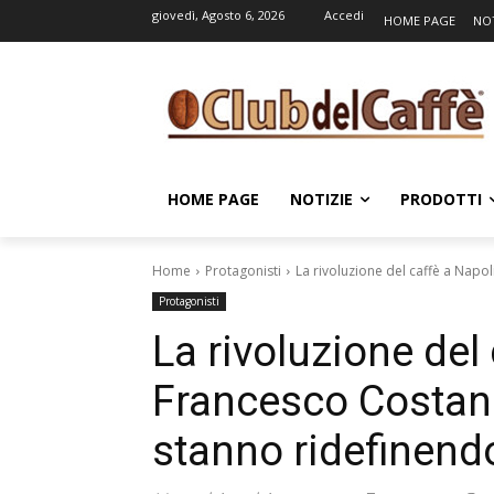
giovedì, Agosto 6, 2026
Accedi
HOME PAGE
NOT
HOME PAGE
NOTIZIE
PRODOTTI
Home
Protagonisti
La rivoluzione del caffè a Napo
Protagonisti
La rivoluzione del
Francesco Costan
stanno ridefinendo