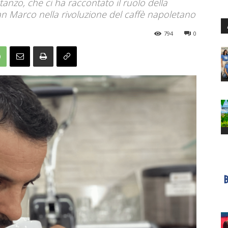
nzo, che ci ha raccontato il ruolo della
n Marco nella rivoluzione del caffè napoletano
794
0