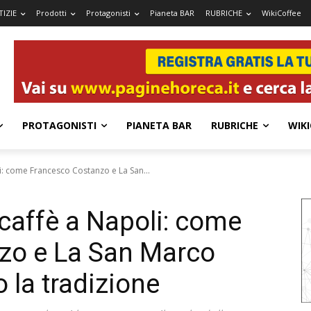
IZIE
Prodotti
Protagonisti
Pianeta BAR
RUBRICHE
WikiCoffee
PROTAGONISTI
PIANETA BAR
RUBRICHE
WIKI
li: come Francesco Costanzo e La San...
 caffè a Napoli: come
zo e La San Marco
 la tradizione